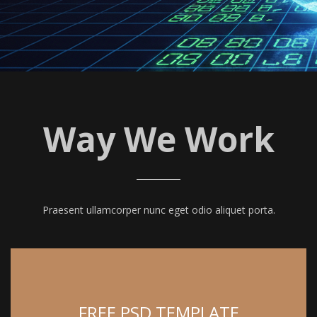
Way We Work
Praesent ullamcorper nunc eget odio aliquet porta.
FREE PSD TEMPLATE
In interdum purus eu elementum tempus.