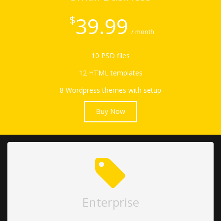
39.99
$
/ month
10 PSD files
12 HTML templates
8 Wordpress themes with setup
Buy Now
Enterprise