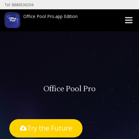
Tel: 8886536204
Office Pool Pro.app Edition
Toggle
naviga
Office Pool Pro
Try the Future