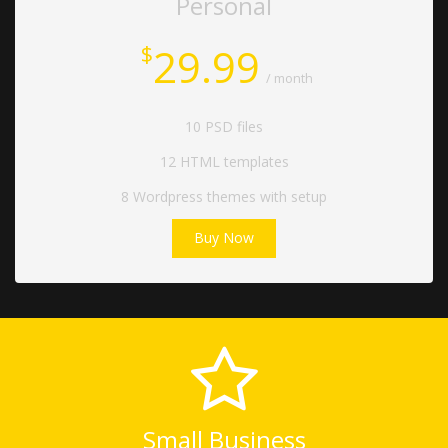
Personal
29.99
$
/ month
10 PSD files
12 HTML templates
8 Wordpress themes with setup
Buy Now
Small Business