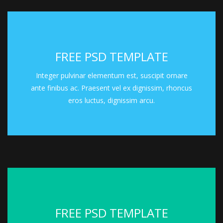
FREE PSD TEMPLATE
In interdum purus eu elementum tempus.
Nunc egestas risus vel iaculis tincidunt. Nulla
Integer pulvinar elementum est, suscipit ornare
consectetur, neque vel iaculis blandit, dui magna
ante finibus ac. Praesent vel ex dignissim, rhoncus
dapibus ante, eget imperdiet risus.
eros luctus, dignissim arcu.
FREE PSD TEMPLATE
In interdum purus eu elementum tempus.