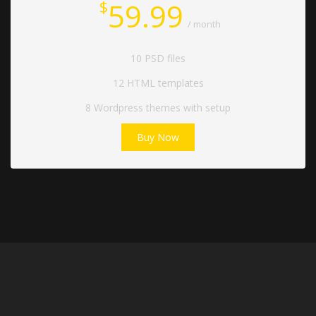
59.99
$
/ month
10 PSD files
12 HTML templates
8 Wordpress themes with setup
Buy Now